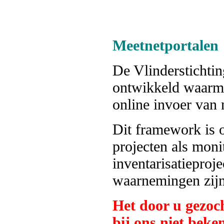
Meetnetportalen
De Vlindersticht
ontwikkeld waarm
online invoer van
Dit framework is 
projecten als moni
inventarisatieproj
waarnemingen zijn 
Het door u gezoc
bij ons niet beke